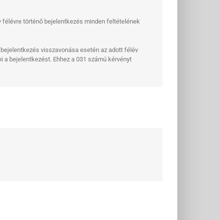
v félévre történő bejelentkezés minden feltételének
nt bejelentkezés visszavonása esetén az adott félév
nni a bejelentkezést. Ehhez a 031 számú kérvényt