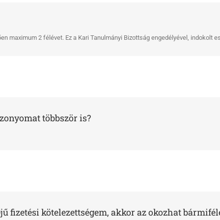
ően maximum 2 félévet. Ez a Kari Tanulmányi Bizottság engedélyével, indokolt 
szonyomat többször is?
ű fizetési kötelezettségem, akkor az okozhat bármifé