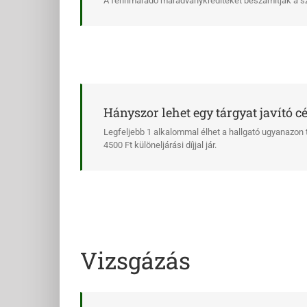
A fennmaradó maradványkrediteket beszámítják a sza
Hányszor lehet egy tárgyat javító cél
Legfeljebb 1 alkalommal élhet a hallgató ugyanazon t
4500 Ft különeljárási díjjal jár.
Vizsgázás