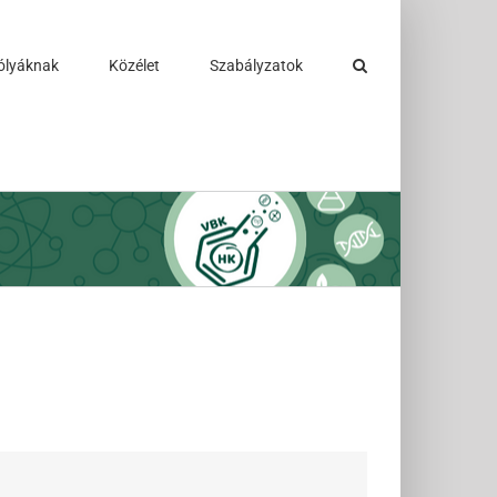
ólyáknak
Közélet
Szabályzatok