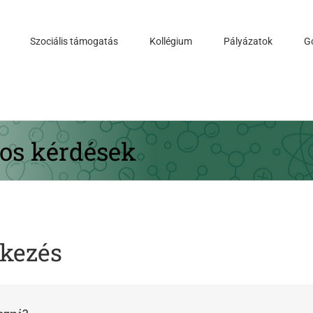
Szociális támogatás
Kollégium
Pályázatok
G
tos kérdések
tkezés