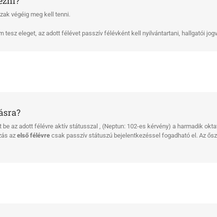
ezni?
zak végéig meg kell tenni.
tesz eleget, az adott félévet passzív félévként kell nyilvántartani, hallgatói jo
ásra?
t be az adott félévre aktív státusszal , (Neptun: 102-es kérvény) a harmadik okt
ozás az
első félévre
csak passzív státuszú bejelentkezéssel fogadható el. Az őszi