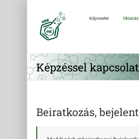
Kihagyás
Képviselet
Oktatás
Képzéssel kapcsola
Beiratkozás, bejelen