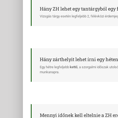
Hány ZH lehet egy tantárgyból egy 
Vizsgás tárgy esetén legfeljebb 2, félévközi érdemjeg
Hány zárthelyit lehet írni egy héte
Egy hétre legfeljebb
kettő
, a szorgalmi időszak utols
munkanapra.
Mennyi időnek kell eltelnie a ZH e