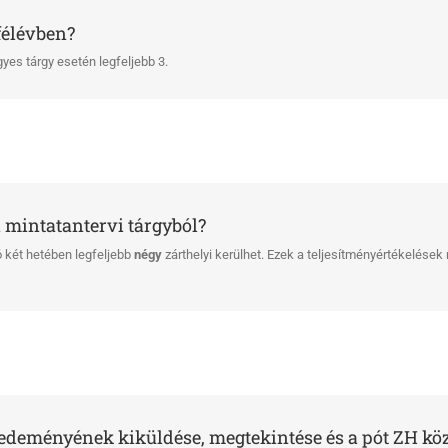
félévben?
yes tárgy esetén legfeljebb 3.
n mintatantervi tárgyból?
ó két hetében legfeljebb
négy
zárthelyi kerülhet. Ezek a teljesítményértékelések
redeményének kiküldése, megtekintése és a pót ZH köz