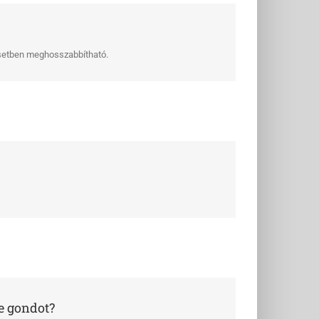
esetben meghosszabbítható.
le gondot?