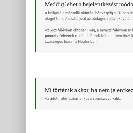
Meddig lehet a bejelentkezést módo
A hallgató a
második oktatási hét végéig
a TR-ben be
eleget tesz. A szabályzat az utólagos félév aktiválást 
Az őszi félévben október 14-ig, a tavaszi félévben m
passzív félév
nek minősül. Rendkívüli esetben őszi 
szükséges leadni a Neptunban.
Mi történik akkor, ha nem jelentkez
Az adott félév automatikusan passzívvá válik.