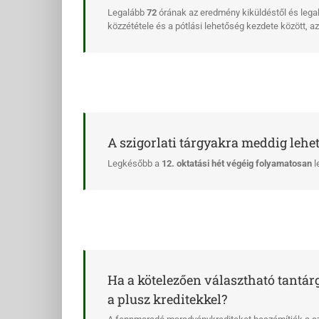
Legalább
72
órának az eredmény kiküldéstől és legal
közzététele és a pótlási lehetőség kezdete között, az
A szigorlati tárgyakra meddig lehet
Legkésőbb a
12. oktatási hét végéig folyamatosan
l
Ha a kötelezően választható tantárg
a plusz kreditekkel?