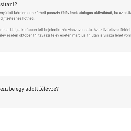
sítani?
nyújtott kérelemben kérheti
passzív félévének utólagos aktiválását,
ha az aktí
díjfizetéshez kötheti.
árcius 14-ig a korábban tett bejelentkezés visszavonható. Az aktív félévre törté
félév esetén október 14, tavaszi félév esetén március 14 után is vissza lehet vo
em be egy adott félévre?