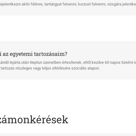
elentkezni aktív félévre, tantárgyat felvenni, kurzust felvenni, vizsgára jelentke
i az egyetemi tartozásaim?
ridő lejárta után Neptun üzenetben értesítenek, ettől kezdve 60 napos türelmi i
artozás részleges vagy teljes eltörlésére szociális alapon.
számonkérések