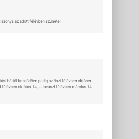
gviszonya az adott félévben szünetel.
atási héttől kezdődően pedig az őszi félévben október
 félévben október 14., a tavaszi félévben március 14.