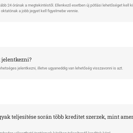
ább 24 órának a megtekintéstől. Ellenkező esetben új pótlási lehetőséget kell k
 oktatónak a jobb jegyet kell figyelmebe vennie.
 jelentkezni?
ehetséges jelentkezni, illetve ugyaneddig van lehetőség visszavonni is azt.
yak teljesítése során több kreditet szerzek, mint ame