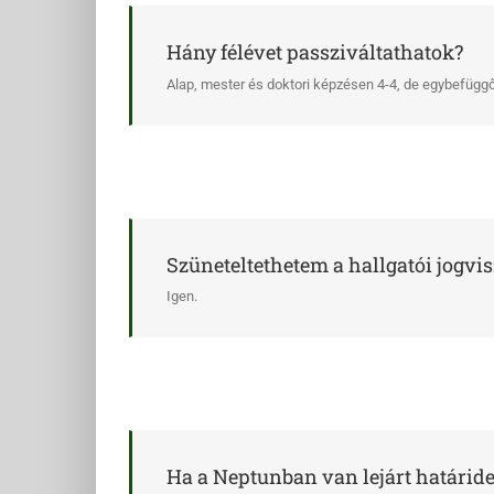
Hány félévet passziváltathatok?
Alap, mester és doktori képzésen 4-4, de egybefügg
Szüneteltethetem a hallgatói jogvi
Igen.
Ha a Neptunban van lejárt határidej