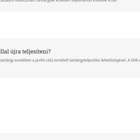
badon választható tantárgyak körében teljesítendő kreditek közé.
lal újra teljesíteni?
antárgy esetében a javító célú ismételt tantárgyteljesítés lehetőségével. A 00