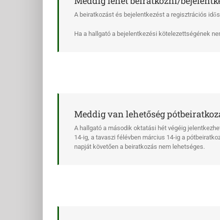
Meddig lehet beiratkozni/bejelentk
A beiratkozást és bejelentkezést a regisztrációs idős
Ha a hallgató a bejelentkezési kötelezettségének nem 
Meddig van lehetőség pótbeiratkoz
A hallgató a második oktatási hét végéig jelentkezhe
14-ig, a tavaszi félévben március 14-ig a pótbeiratk
napját követően a beiratkozás nem lehetséges.