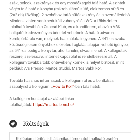
szék, polcok, szekrények és egy mosdókagyló található. A szintek
végén található a konyha (mikrohullámú sütő, elektromos sütő és
(2×2 db) főzőlap), 2 szobához tartó hűtőszekrény és a szemétledobó.
Minden szinten van koedukált zuhanyzó és WC. A földszinten
található továbbá a Csocsó Klub, és a konditerem, ahová a VBK
hallgatói kedvezményes bérletet vehetnek. A hátsó udvaron
kerékpártároló van, melynek használata ingyenes. A 441-es szoba
közösségi eseményekhez előzetes foglalás alapján vehető igénybe,
az 541-es pedig a könyvtár, ahol tanulni, olvasni lehet. A kollégisták
részére, szélessávú internet kapcsolat is rendelkezésre áll. A
kollégium továbbá több öntevékeny körnek is helyet biztosít, mint
például: Ars Presso, Martos Stúdió, Martos Sakk kör.
További hasznos információk a kollégiumról és a bentlakás
szabályiról a kollégiumi „
How to Koli”
-ban találhatók.
A kollégium honlapját az alábbi linken
találhatjátok:
https://martos.bme.hu/
Költségek
Kollégiumi térítési díj államilag támogatott hallgató esetén