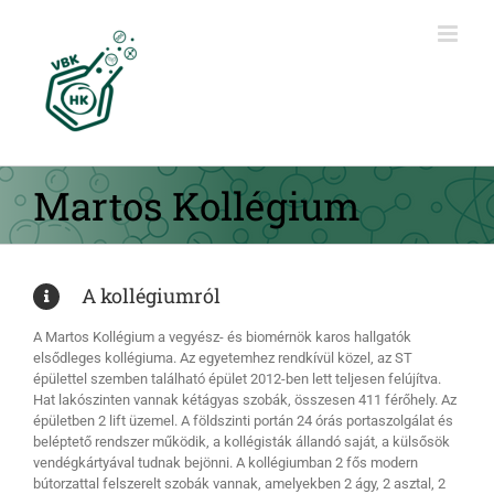
Kihagyás
Martos Kollégium
A kollégiumról
A Martos Kollégium a vegyész- és biomérnök karos hallgatók
elsődleges kollégiuma. Az egyetemhez rendkívül közel, az ST
épülettel szemben található épület 2012-ben lett teljesen felújítva.
Hat lakószinten vannak kétágyas szobák, összesen 411 férőhely. Az
épületben 2 lift üzemel. A földszinti portán 24 órás portaszolgálat és
beléptető rendszer működik, a kollégisták állandó saját, a külsősök
vendégkártyával tudnak bejönni. A kollégiumban 2 fős modern
bútorzattal felszerelt szobák vannak, amelyekben 2 ágy, 2 asztal, 2