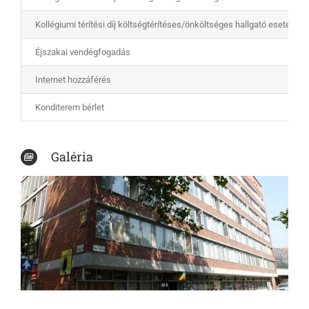
Kollégiumi térítési díj költségtérítéses/önköltséges hallgató esetén
Éjszakai vendégfogadás
Internet hozzáférés
Konditerem bérlet
Galéria