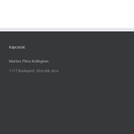
Kapcsolat
Martos Flóra Kollégium
1117 Budapest, Stoczek utca