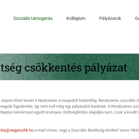
Szociális támogatás
Kollégium
Pályázatok
G
ltség csökkentés pályázat
 alapon lehet leadni a Neptunban a megadott határidőig. Rendszeres szociális ö
vegyük figyelembe, így nem kell még egy pályázatot leadniuk. A Rendszeres szo
Neptun kérvénnyel együtt érvényes. Költségtérítés alapdíjra nem, csak a kredit a
cbiz@vegyeszhk.hu
e-mail címen, vagy a Szociális Bizottság elnökét Veres Viktó