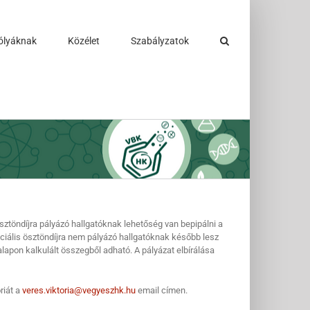
ólyáknak
Közélet
Szabályzatok
sztöndíjra pályázó hallgatóknak lehetőség van bepipálni a
ciális ösztöndíjra nem pályázó hallgatóknak később lesz
lapon kalkulált összegből adható. A pályázat elbírálása
riát a
veres.viktoria@vegyeszhk.hu
email címen.