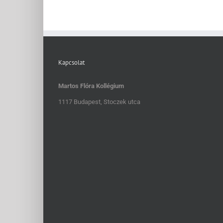
Kapcsolat
Martos Flóra Kollégium
1117 Budapest, Stoczek utca