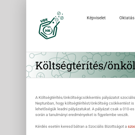
Kihagyás
Képviselet
Oktatás
Költségtérítés/önkö
A Költségtérítés/önköltségcsökkentés pályázatot szociális
Neptunban, hogy költségtérítést/önköltség csökkentést is 
lehetőségük leadni pályázatukat. A pályázat csak a 010-es 
során a tanulmányi eredményeket is figyelembe veszik.
Kérdés esetén keresd bátran a Szociális Bizottságot a
szo