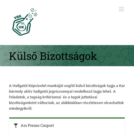
Kihagyás
Külső Bizottságok
A Hallgatói Képviselet munkáját segítő külső bizottságok tagja a Kar
bármely aktív hallgatói jogviszonnyal rendelkező tagja lehet. A
feladatok, a tagság kritériumai és a tagok juttatásai
bizottságonként változóak, az alábbiakban részletesen olvashattok
mindegyikről:
Ars Presso Csoport