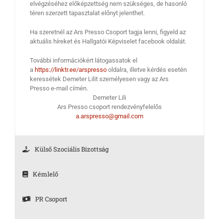
elvégzéséhez előképzettség nem szükséges, de hasonló
téren szerzett tapasztalat előnyt jelenthet.
Ha szeretnél az Ars Presso Csoport tagja lenni, figyeld az
aktuális híreket és Hallgatói Képviselet facebook oldalát.
További információkért látogassatok el
a
https://linktr.ee/arspresso
oldalra, illetve kérdés esetén
keressétek Demeter Lilit személyesen vagy az Ars
Presso e-mail címén.
Demeter Lili
Ars Presso csoport rendezvényfelelős
a.arspresso@gmail.com
Külső Szociális Bizottság
Kémlelő
PR Csoport