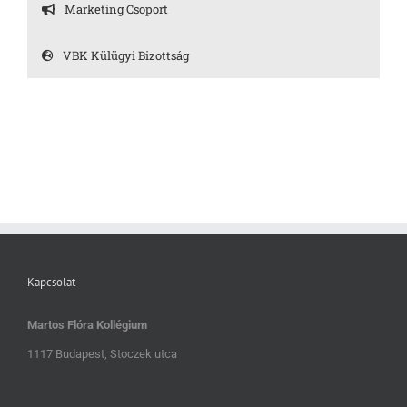
Marketing Csoport
VBK Külügyi Bizottság
Kapcsolat
Martos Flóra Kollégium
1117 Budapest, Stoczek utca