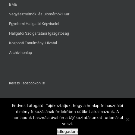
BME
Vegyészmérnöki és Biomérnöki Kar
Egyetemi Hallgatói Képviselet
Hallgatói Szolgáltatási Igazgatóság
Központi Tanulmányi Hivatal
Archív honlap
Keress Facebookon is!
Kedves Látogató! Tájékoztatjuk, hogy a honlap felhasználói
élmény fokozásának érdekében sütiket alkalmazunk. A
honlapunk használatával ön a tájékoztatásunkat tudomásul
veszi.
Elfogadom
Copyright 2018 - vegyeszhk.hu