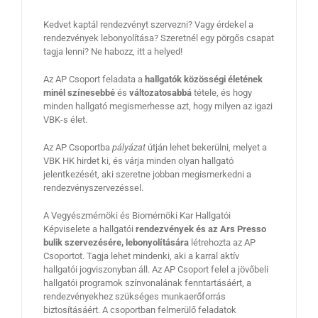
Kedvet kaptál rendezvényt szervezni? Vagy érdekel a
rendezvények lebonyolítása? Szeretnél egy pörgős csapat
tagja lenni? Ne habozz, itt a helyed!
Az AP Csoport feladata a
hallgatók közösségi életének
minél színesebbé
és
változatosabbá
tétele, és hogy
minden hallgató megismerhesse azt, hogy milyen az igazi
VBK-s élet.
Az AP Csoportba
pályázat
útján lehet bekerülni, melyet a
VBK HK hirdet ki, és várja minden olyan hallgató
jelentkezését, aki szeretne jobban megismerkedni a
rendezvényszervezéssel.
A Vegyészmérnöki és Biomérnöki Kar Hallgatói
Képviselete a hallgatói
rendezvények és az Ars Presso
bulik szervezésére, lebonyolítására
létrehozta az AP
Csoportot. Tagja lehet mindenki, aki a karral aktív
hallgatói jogviszonyban áll. Az AP Csoport felel a jövőbeli
hallgatói programok színvonalának fenntartásáért, a
rendezvényekhez szükséges munkaerőforrás
biztosításáért. A csoportban felmerülő feladatok