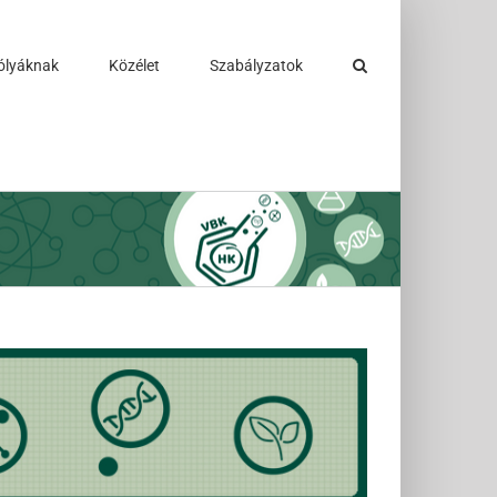
ólyáknak
Közélet
Szabályzatok