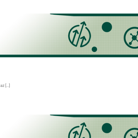
 [...]