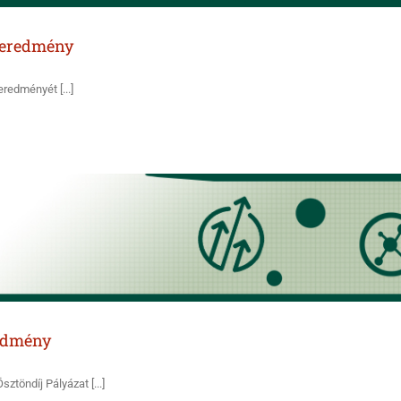
s eredmény
redményét [...]
redmény
töndíj Pályázat [...]