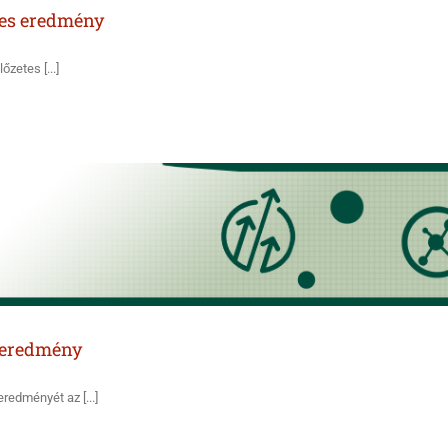
tes eredmény
zetes [...]
s eredmény
redményét az [...]