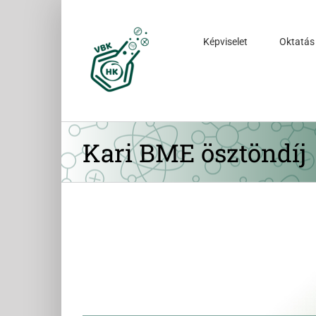
Kihagyás
Képviselet
Oktatás
Kari BME ösztöndíj