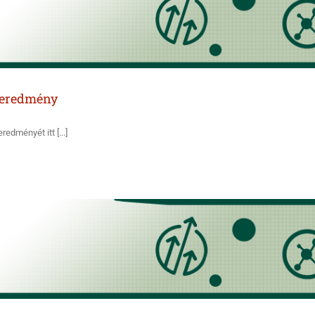
s eredmény
edményét itt [...]