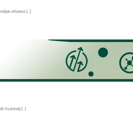
íjak előzetes [...]
E Ösztöndíj [...]