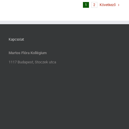
1
2
Következő
Kapcsolat
Martos Flóra Kollégium
1117 Budapest, Stoczek utca