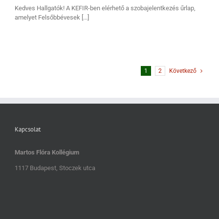
Kedves Hallgatók! A KEFIR-ben elérhető a szobajelentkezés űrlap,
amelyet Felsőbbévesek [...]
1
2
Következő
Kapcsolat
Martos Flóra Kollégium
1117 Budapest, Stoczek utca