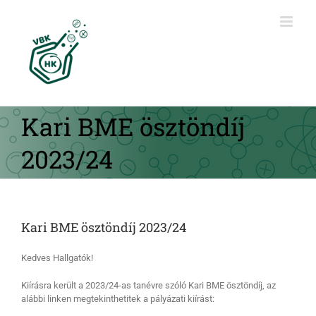
Kihagyás
Kari BME ösztöndíj
2023/24
Kari BME ösztöndíj 2023/24
Kedves Hallgatók!
Kiírásra került a 2023/24-as tanévre szóló Kari BME ösztöndíj, az
alábbi linken megtekinthetitek a pályázati kiírást: