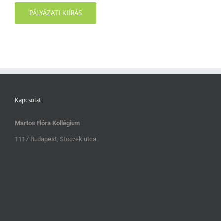
PÁLYÁZATI KIÍRÁS
Kapcsolat
Martos Flóra Kollégium
1117 Budapest, Stoczek utca