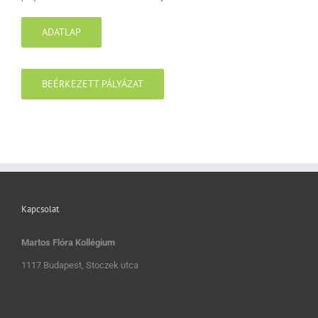
ADATLAP
BEÉRKEZETT PÁLYÁZAT
Kapcsolat
Martos Flóra Kollégium
1117 Budapest, Stoczek utca