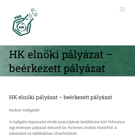
Kihagyás
HK elnöki pályázat –
beérkezett pályázat
HK elnöki pályázat – beérkezett pályázat
Kedves Hallgatók!
A Hallgatói Képviselet elnöki pozíciójának betöltésére kiírt felhívásra
egy érvényes pályázat érkezett be, Kelemen András Kristóftól. A
pályázatot az alábbiakban olvashatjátok.