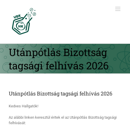
Kihagyás
Utánpótlás Bizottság
tagsági felhívás 2026
Utánpótlás Bizottság tagsági felhívás 2026
Kedves Hallgatók!
Az alábbi linken keresztül éritek el az Utánpótlás Bizottság tagsági
felhívását: