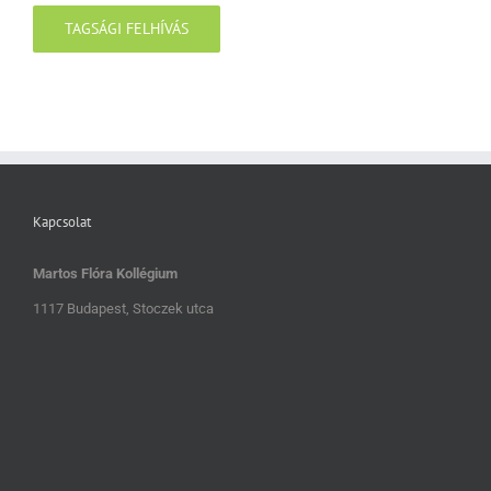
TAGSÁGI FELHÍVÁS
Kapcsolat
Martos Flóra Kollégium
1117 Budapest, Stoczek utca