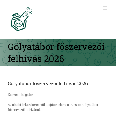
Kihagyás
Gólyatábor főszervezői
felhívás 2026
Gólyatábor főszervezői felhívás 2026
Kedves Hallgatók!
Az alábbi linken keresztül tudjátok elérni a 2026-os Gólyatábor
főszervezői felhívását: