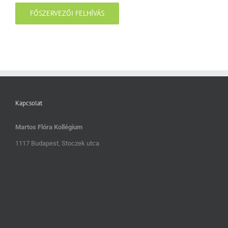
FŐSZERVEZŐI FELHÍVÁS
Kapcsolat
Martos Flóra Kollégium
1117 Budapest, Stoczek utca