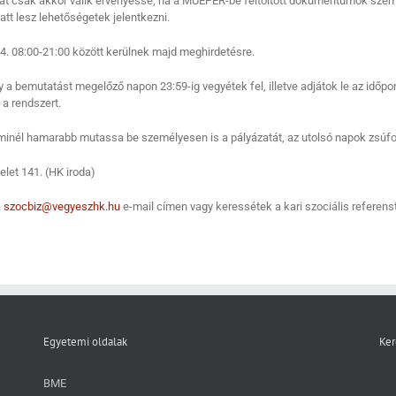
zat csak akkor válik érvényessé, ha a MŰEPER-be feltöltött dokumentumok sze
tt lesz lehetőségetek jelentkezni.
4. 08:00-21:00 között kerülnek majd meghirdetésre.
 a bemutatást megelőző napon 23:59-ig vegyétek fel, illetve adjátok le az időpo
 a rendszert.
nt minél hamarabb mutassa be személyesen is a pályázatát, az utolsó napok zsúfo
let 141. (HK iroda)
a
szocbiz@vegyeszhk.hu
e-mail címen vagy keressétek a kari szociális referenst
Egyetemi oldalak
Ker
BME