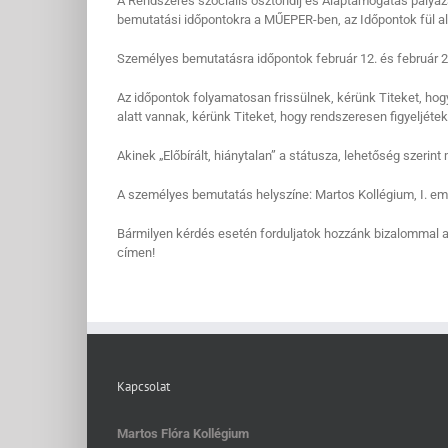
A Rendszeres szociális ösztöndíj és Alaptámogatás pályá
bemutatási időpontokra a MŰEPER-ben, az Időpontok fül ala
Személyes bemutatásra időpontok február 12. és február 2
Az időpontok folyamatosan frissülnek, kérünk Titeket, hogy
alatt vannak, kérünk Titeket, hogy rendszeresen figyeljétek
Akinek „Előbírált, hiánytalan” a státusza, lehetőség szeri
A személyes bemutatás helyszíne: Martos Kollégium, I. eme
Bármilyen kérdés esetén forduljatok hozzánk bizalommal 
címen!
Kapcsolat
Martos Flóra Kollégium