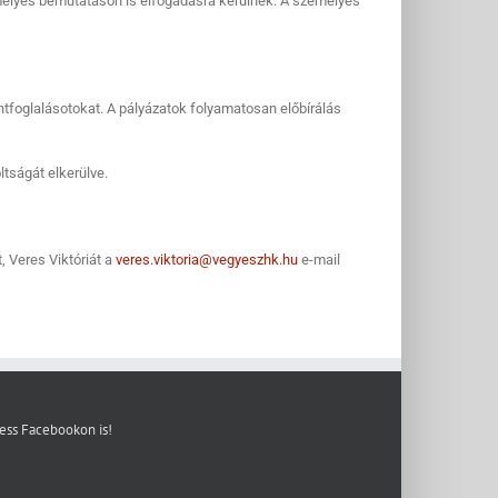
mélyes bemutatáson is elfogadásra kerülnek. A személyes
ntfoglalásotokat. A pályázatok folyamatosan előbírálás
ltságát elkerülve.
, Veres Viktóriát a
veres.viktoria@vegyeszhk.hu
e-mail
ess Facebookon is!