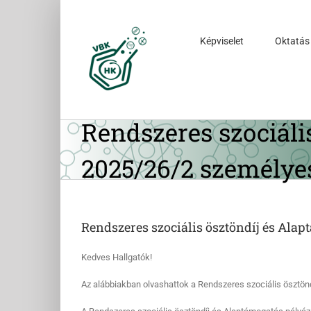
Kihagyás
Képviselet
Oktatás
Rendszeres szociáli
2025/26/2 személye
Rendszeres szociális ösztöndíj és Ala
Kedves Hallgatók!
Az alábbiakban olvashattok a Rendszeres szociális ösztön