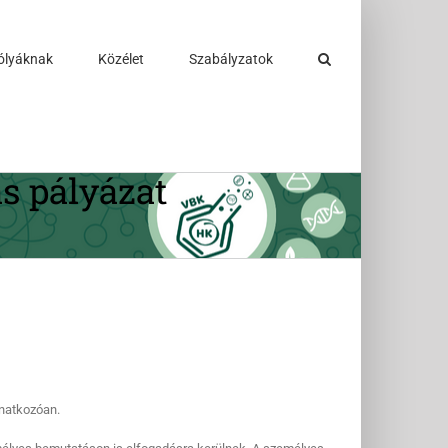
ólyáknak
Közélet
Szabályzatok
s pályázat
onatkozóan.