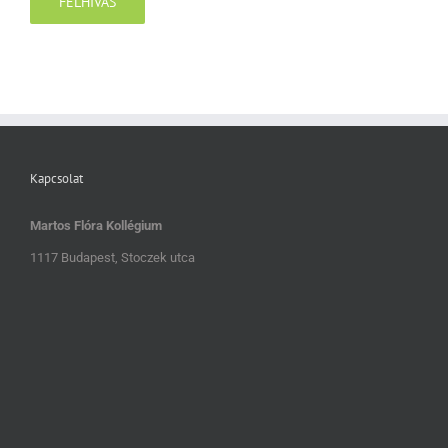
FELHÍVÁS
Kapcsolat
Martos Flóra Kollégium
1117 Budapest, Stoczek utca