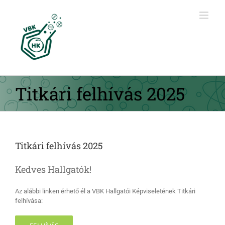
Kihagyás
Titkári felhívás 2025
Titkári felhívás 2025
Kedves Hallgatók!
Az alábbi linken érhető él a VBK Hallgatói Képviseletének Titkári
felhívása: