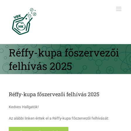
Kihagyás
Réffy-kupa főszervezői
felhívás 2025
Réffy-kupa főszervezői felhívás 2025
Kedves Hallgatók!
Az alábbi linken éritek el a Réffy-kupa főszervezői felhívását: