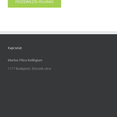
FŐSZERVEZŐI FELHÍVÁS
Kapcsolat
Martos Flóra Kollégium
1117 Budapest, Stoczek utca