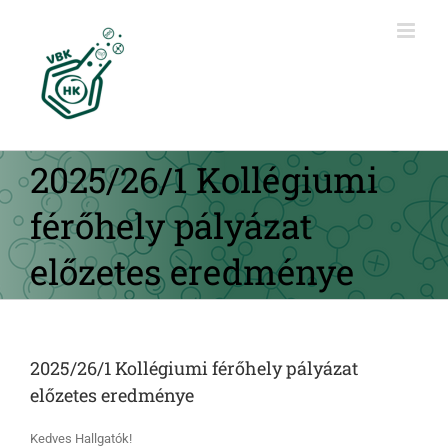
Kihagyás
2025/26/1 Kollégiumi
férőhely pályázat
előzetes eredménye
2025/26/1 Kollégiumi férőhely pályázat
előzetes eredménye
Kedves Hallgatók!