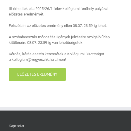
Itt érhetitek el a 2025/26/1 félév kollégiumi férőhely pályázat
előzetes eredményét.
Felszólalni az előzetes eredmény ellen 08.07. 23:59-ig lehet.
A szobabeosztás módosítási igények jelzésére szolgáló űrlap
kitöltésére 08.07. 23:59-ig van lehetőségetek.
Kérdés, kérés esetén keressétek a Kollégiumi Bizottságot
a kollegium@vegyeszhk.hu címen!
ELŐZETES EREDMÉNY
Kapcsolat