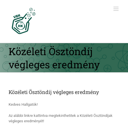
Kihagyás
Közéleti Ösztöndíj
végleges eredmény
Közéleti Ösztöndíj végleges eredmény
Kedves Hallgatók!
Az alábbi linkre kattintva megtekinthetitek a Közéleti Ösztöndíjak
végleges eredményét!