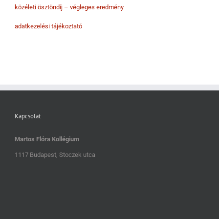
közéleti ösztöndíj – végleges eredmény
adatkezelési tájékoztató
Kapcsolat
Martos Flóra Kollégium
1117 Budapest, Stoczek utca